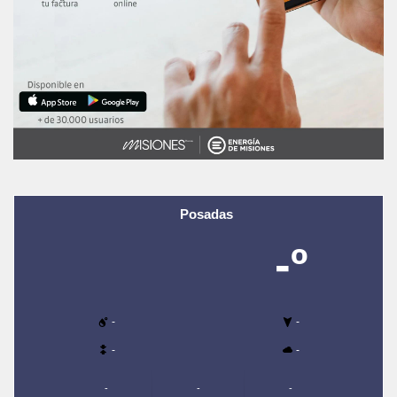
Posadas
-º
-
-
-
-
-
-
-