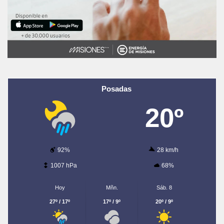
Posadas
20º
92%
28 km/h
1007 hPa
68%
Hoy
Mñn.
Sáb. 8
27º / 17º
17º / 9º
20º / 9º