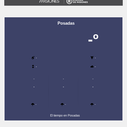
Posadas
-º
-
-
-
-
-
-
-
-
-
-
-
-
-
El tiempo en Posadas