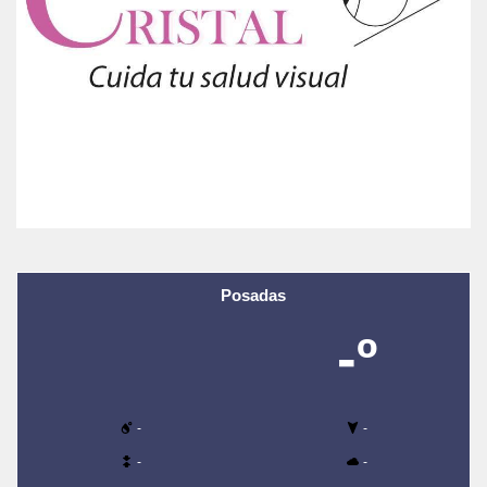
Posadas
-º
-
-
-
-