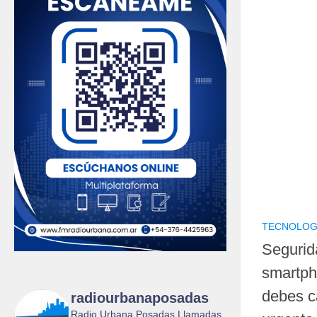
TECNOLOG
Segurida
smartpho
debes c
radiourbanaposadas
Radio Urbana Posadas Llamadas