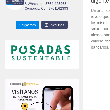
urgente
& Whatsapp: 3764-425963
Comercial Cel: 3764162393
Un análisi
reveló que
los mismos
Cargar Más
Seguinos
smartphon
almacenan
valiosa: fo
bancarios,