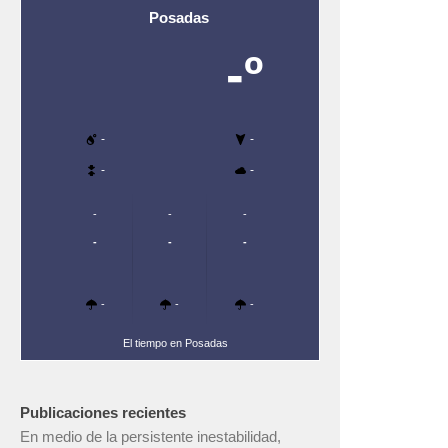
Posadas
-º
-
-
-
-
-
-
-
-
-
-
-
-
-
El tiempo en Posadas
Publicaciones recientes
En medio de la persistente inestabilidad,