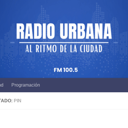
nd
Programación
TADO:
PIN