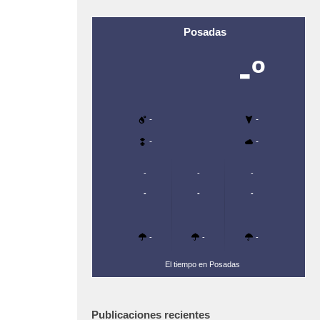
Posadas
-º
-
-
-
-
-
-
-
-
-
-
-
-
-
El tiempo en Posadas
Publicaciones recientes