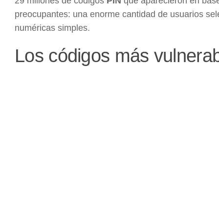
29 millones de códigos
PIN
que aparecieron en base
preocupantes: una enorme cantidad de usuarios se
numéricas simples.
Los códigos más vulnerab