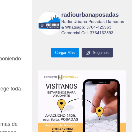
radiourbanaposadas
Radio Urbana Posadas Llamadas
& Whatsapp: 3764-425963
Comercial Cel: 3764162393
Cargar Más
Seguinos
 poniendo
tege toda
n más de