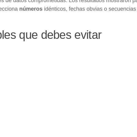
s de datos comprometidas. Los resultados mostraron p
lecciona
números
idénticos, fechas obvias o secuencias
les que debes evitar