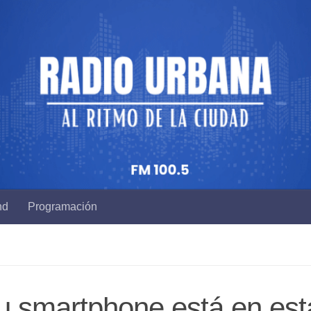
nd
Programación
 tu smartphone está en est