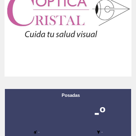
Posadas
-º
-
-