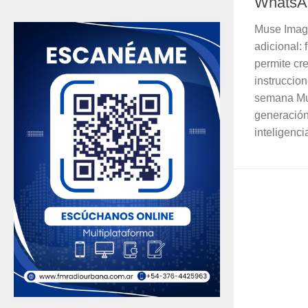
WhatsAp
Muse Image
adicional:
permite cr
instruccion
semana Mu
generación
inteligencia