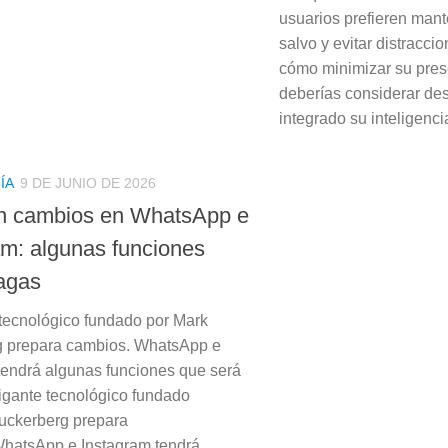
usuarios prefieren mant
salvo y evitar distracci
cómo minimizar su pres
deberías considerar des
integrado su inteligencia 
ÍA
9 DE JUNIO DE 2026
n cambios en WhatsApp e
am: algunas funciones
agas
 tecnológico fundado por Mark
g prepara cambios. WhatsApp e
tendrá algunas funciones que será
igante tecnológico fundado
uckerberg prepara
hatsApp e Instagram tendrá