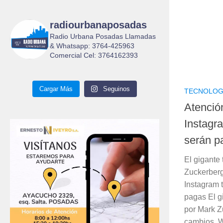
radiourbanaposadas
Radio Urbana Posadas Llamadas
& Whatsapp: 3764-425963
Comercial Cel: 3764162393
Cargar Más
Seguinos
TECNOLOG
Atenció
Instagr
serán p
El gigante
Zuckerber
Instagram 
pagas El g
por Mark Z
cambios. W