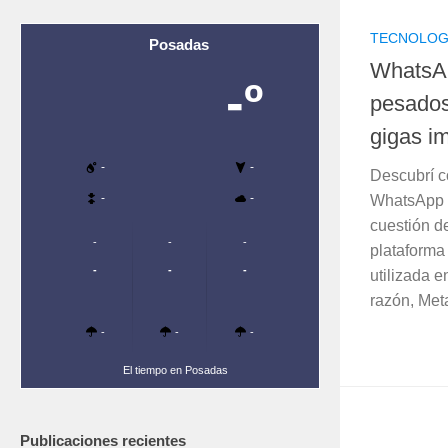
TECNOLOG
Posadas
WhatsAp
-º
pesados 
gigas i
-
-
Descubrí c
-
-
WhatsApp y
cuestión d
-
-
-
plataforma
-
-
-
utilizada e
razón, Met
-
-
-
El tiempo en Posadas
Publicaciones recientes