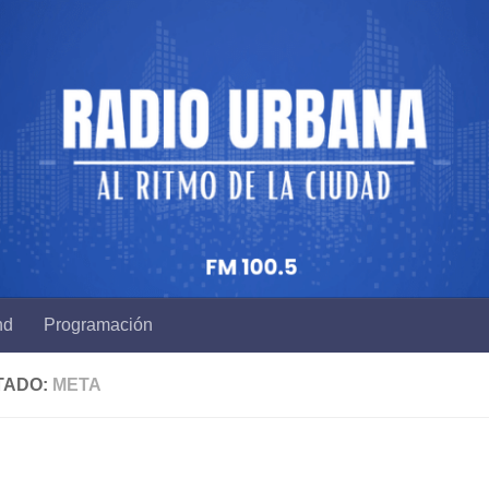
nd
Programación
TADO:
META