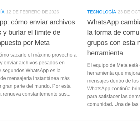
ÍA
12 DE FEBRERO DE 2026
TECNOLOGÍA
23 DE OC
p: cómo enviar archivos
WhatsApp cambia
y burlar el límite de
la forma de comu
mpuesto por Meta
grupos con esta n
herramienta
ómo sacarle el máximo provecho a
 enviar archivos pesados en
El equipo de Meta está
e segundos WhatsApp es la
herramienta que mejorar
 de mensajería instantánea más
mensajes dentro de lo
n gran parte del mundo. Por esta
WhatsApp continúa bri
a renueva constantemente sus...
para satisfacer las de
comunidad. Una de las 