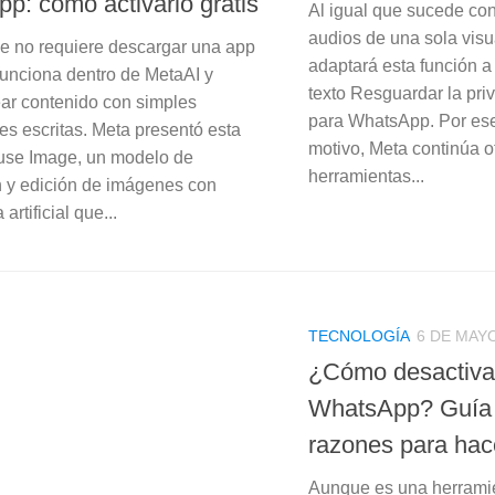
p: cómo activarlo gratis
Al igual que sucede con 
audios de una sola vis
 no requiere descargar una app
adaptará esta función 
 funciona dentro de MetaAI y
texto Resguardar la pri
ear contenido con simples
para WhatsApp. Por es
es escritas. Meta presentó esta
motivo, Meta continúa o
se Image, un modelo de
herramientas...
 y edición de imágenes con
 artificial que...
TECNOLOGÍA
6 DE MAYO
¿Cómo desactiva
WhatsApp? Guía 
razones para hac
Aunque es una herrami