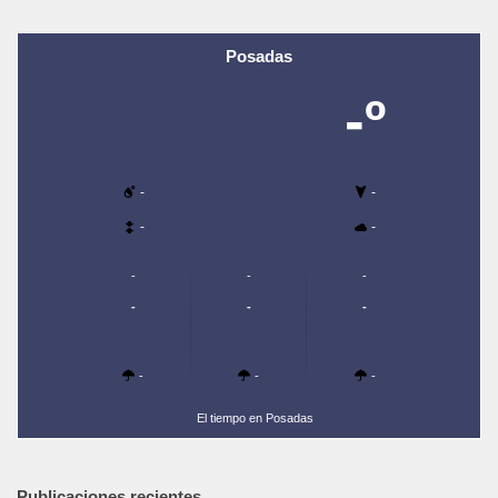
Posadas
-º
-
-
-
-
-
-
-
-
-
-
-
-
-
El tiempo en Posadas
Publicaciones recientes