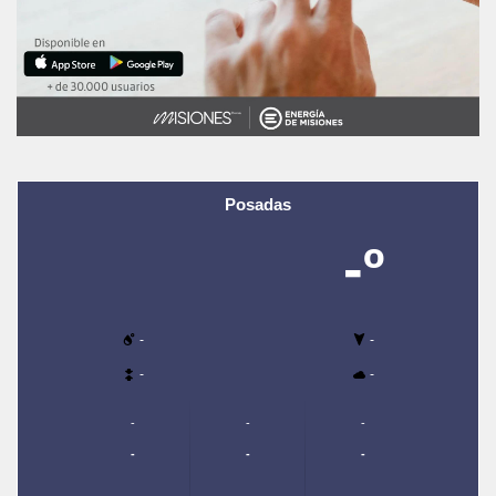
Posadas
-º
-
-
-
-
-
-
-
-
-
-