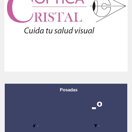
Posadas
-º
-
-