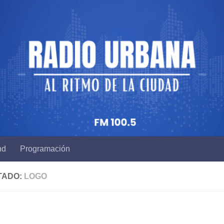
nd
Programación
TADO:
LOGO