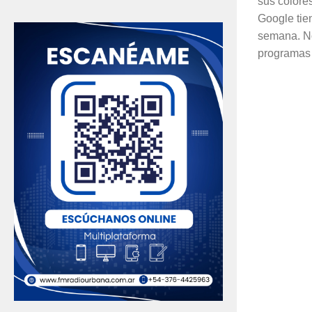
sus colores
Google tie
semana. No
programas o