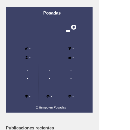
Posadas
-º
-
-
-
-
-
-
-
-
-
-
-
-
-
El tiempo en Posadas
Publicaciones recientes