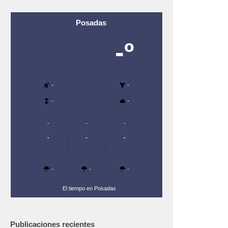
Posadas
-º
-
-
-
-
-
-
-
-
-
-
-
-
-
El tiempo en Posadas
Publicaciones recientes