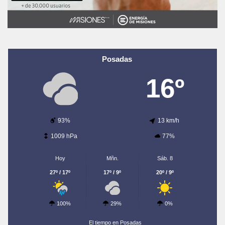
Posadas
16º
93%
13 km/h
1009 hPa
77%
Hoy
Mñn.
Sáb. 8
27º / 17º
17º / 9º
20º / 9º
100%
29%
0%
El tiempo en Posadas