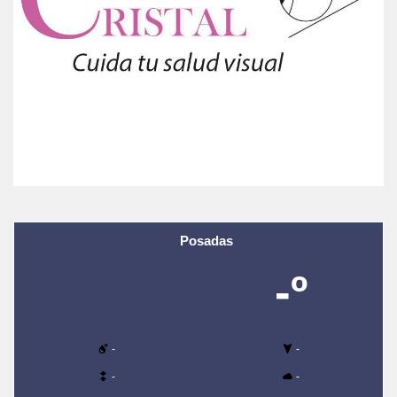
Posadas
-º
-
-
-
-