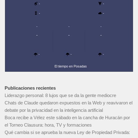
-
-
-
-
-
-
-
-
-
-
-
-
-
El tiempo en Posadas
Publicaciones recientes
Liderazgo personal: 8 lujos que se da la gente mediocre
Chats de Claude quedaron expuestos en la Web y reavivaron el
debate por la privacidad en la inteligencia artificial
Boca recibe a Vélez este sábado en la cancha de Huracán por
el Torneo Clausura: hora, TV y formaciones
Qué cambia si se aprueba la nueva Ley de Propiedad Privada: