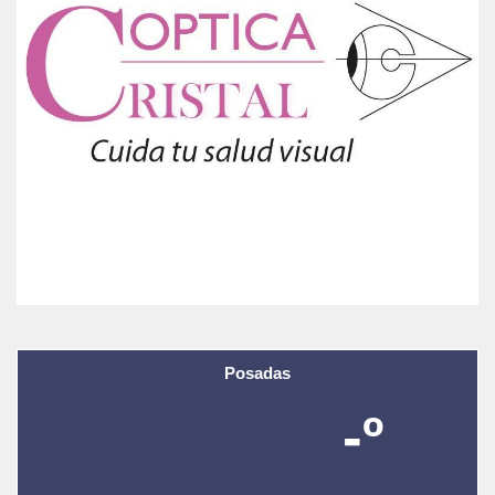
Posadas
-º