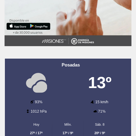
Posadas
13º
93%
15 km/h
1012 hPa
71%
Hoy
Mñn.
Sáb. 8
27º / 17º
17º / 9º
20º / 9º