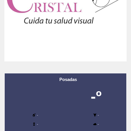
Posadas
-º
-
-
-
-