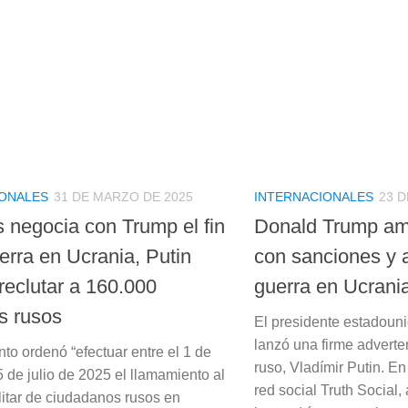
IONALES
31 DE MARZO DE 2025
INTERNACIONALES
23 D
s negocia con Trump el fin
Donald Trump am
erra en Ucrania, Putin
con sanciones y a
reclutar a 160.000
guerra en Ucrani
s rusos
El presidente estadoun
lanzó una firme adverte
to ordenó “efectuar entre el 1 de
ruso, Vladímir Putin. E
15 de julio de 2025 el llamamiento al
red social Truth Social
litar de ciudadanos rusos en