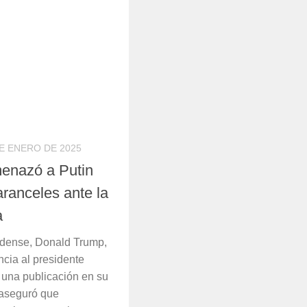
E ENERO DE 2025
enazó a Putin
ranceles ante la
a
idense, Donald Trump,
ncia al presidente
n una publicación en su
, aseguró que