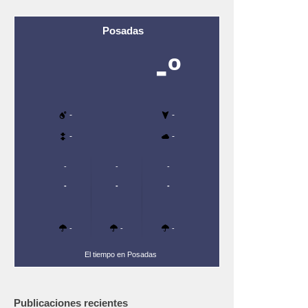
Posadas
-º
-
-
-
-
-
-
-
-
-
-
-
-
-
El tiempo en Posadas
Publicaciones recientes