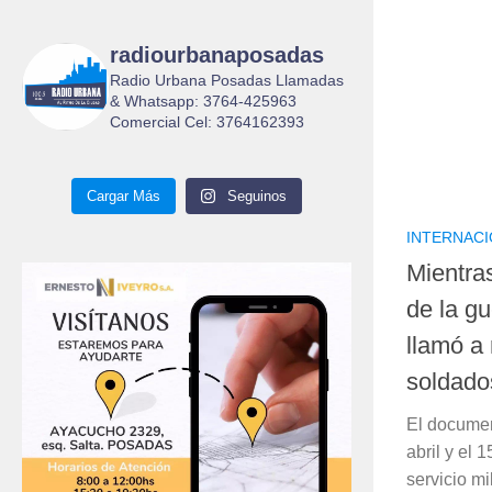
radiourbanaposadas
Radio Urbana Posadas Llamadas
& Whatsapp: 3764-425963
Comercial Cel: 3764162393
Cargar Más
Seguinos
INTERNAC
Mientra
de la gu
llamó a 
soldado
El documen
abril y el 
servicio mi