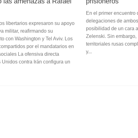
 las amenazas a Rafael
prisioneros
En el primer encuentro 
delegaciones de ambos 
os libertarios expresaron su apoyo
posibilidad de un cara a
va militar, reafirmando su
Zelenski. Sin embargo,
to con Washington y Tel Aviv. Los
territoriales rusas comp
ompartidos por el mandatarios en
y...
sociales La ofensiva directa
 Unidos contra Irán configura un