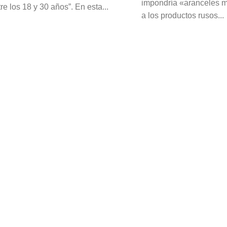
impondría «aranceles 
e los 18 y 30 años”. En esta...
a los productos rusos...