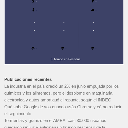
-
-
-
-
-
-
-
-
-
-
-
-
-
El tiempo en Posadas
Publicaciones recientes
La industria en el país creció un 2% en junio empujada por los
químicos y los alimentos, pero el desplome en maquinaria,
electrónica y autos amortiguó el repunte, según el INDEC
Qué sabe Google de vos cuando usás Chrome y cómo reducir
el seguimiento
Tormentas y granizo en el AMBA: casi 30.000 usuarios
quedaron sin luz y anticipan un brusco descenso de la