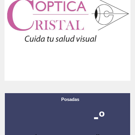
Posadas
-º