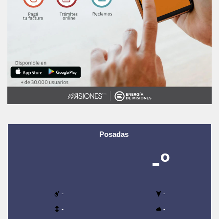
Posadas
-º
-
-
-
-