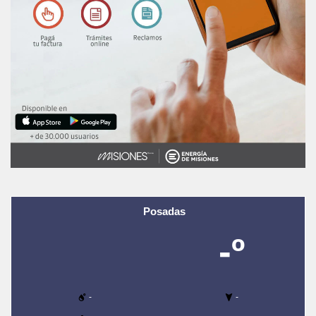
Posadas
-º
-
-