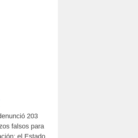
L
4
denunció 203
os falsos para
ción: el Estado