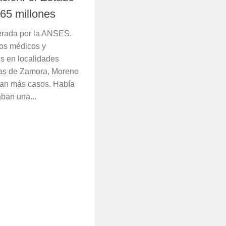
165 millones
derada por la ANSES.
dos médicos y
s en localidades
as de Zamora, Moreno
igan más casos. Había
aban una...