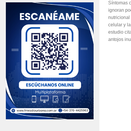
Síntomas 
ignoran pod
nutriciona
celular y l
estudio ci
antojos inu