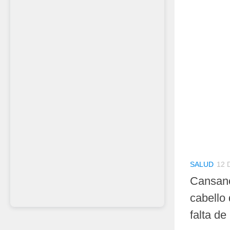
SALUD
12 
Cansanc
cabello 
falta de