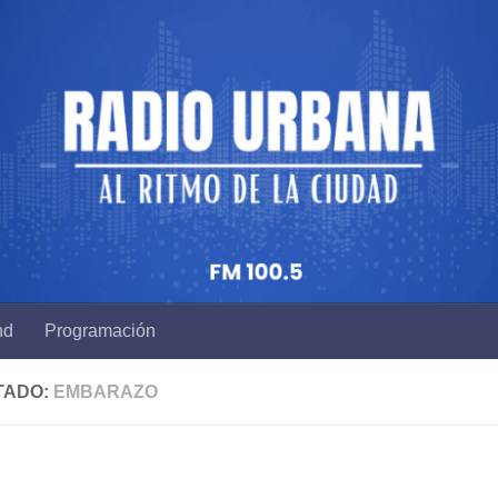
nd
Programación
TADO:
EMBARAZO