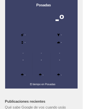
Posadas
-º
-
-
-
-
-
-
-
-
-
-
-
-
-
El tiempo en Posadas
Publicaciones recientes
Qué sabe Google de vos cuando usás