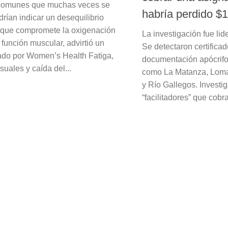
comunes que muchas veces se
habría perdido $
rían indicar un desequilibrio
l que compromete la oxigenación
La investigación fue li
a función muscular, advirtió un
Se detectaron certifica
tado por Women’s Health Fatiga,
documentación apócrifo
suales y caída del...
como La Matanza, Lom
y Río Gallegos. Invest
“facilitadores” que cobr