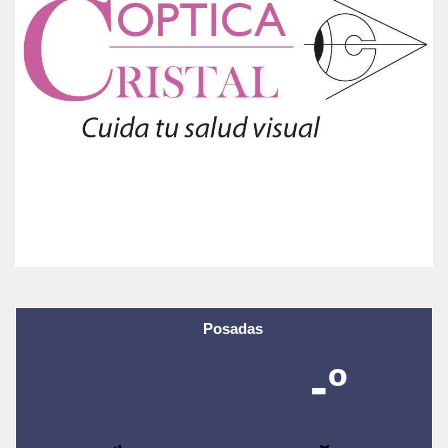
Posadas
-º