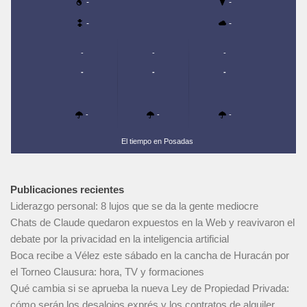
-
-
-
-
-
-
-
-
-
-
-
-
-
El tiempo en Posadas
Publicaciones recientes
Liderazgo personal: 8 lujos que se da la gente mediocre
Chats de Claude quedaron expuestos en la Web y reavivaron el
debate por la privacidad en la inteligencia artificial
Boca recibe a Vélez este sábado en la cancha de Huracán por
el Torneo Clausura: hora, TV y formaciones
Qué cambia si se aprueba la nueva Ley de Propiedad Privada:
cómo serán los desalojos exprés y los contratos de alquiler