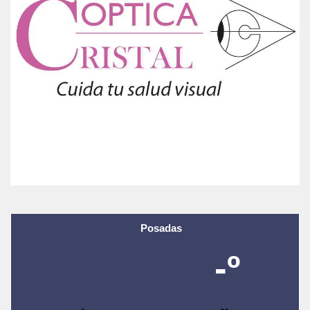
Posadas
-º