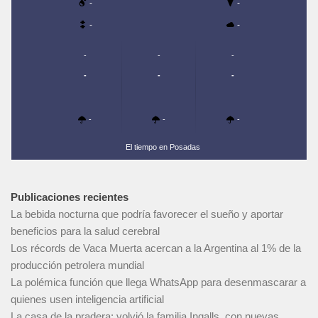
-
-
-
-
-
-
-
-
-
-
-
-
-
El tiempo en Posadas
Publicaciones recientes
La bebida nocturna que podría favorecer el sueño y aportar
beneficios para la salud cerebral
Los récords de Vaca Muerta acercan a la Argentina al 1% de la
producción petrolera mundial
La polémica función que llega WhatsApp para desenmascarar a
quienes usen inteligencia artificial
La casa de la pradera: volvió la familia Ingalls, con nuevas