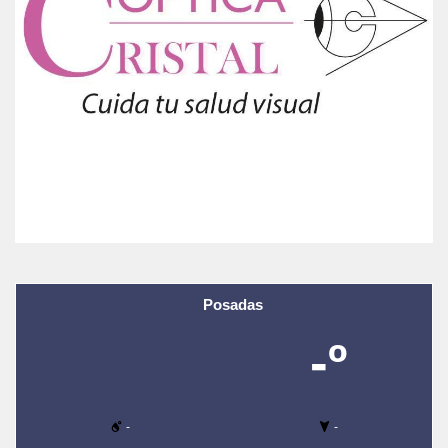
Posadas
-º
-
-