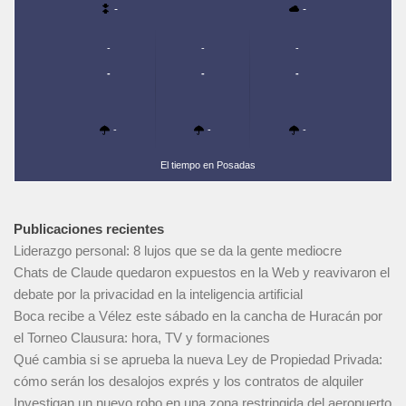
-
-
-
-
-
-
-
-
-
-
-
El tiempo en Posadas
Publicaciones recientes
Liderazgo personal: 8 lujos que se da la gente mediocre
Chats de Claude quedaron expuestos en la Web y reavivaron el
debate por la privacidad en la inteligencia artificial
Boca recibe a Vélez este sábado en la cancha de Huracán por
el Torneo Clausura: hora, TV y formaciones
Qué cambia si se aprueba la nueva Ley de Propiedad Privada:
cómo serán los desalojos exprés y los contratos de alquiler
Investigan un nuevo robo en una zona restringida del aeropuerto