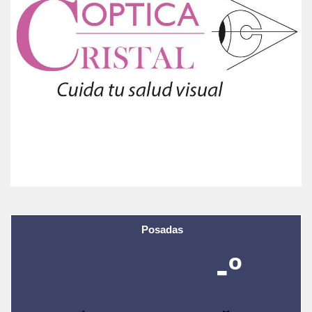
Posadas
-º