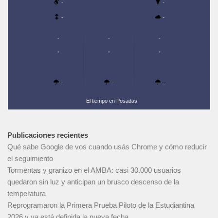
-
-
-
-
-
-
-
-
-
-
-
-
-
El tiempo en Posadas
Publicaciones recientes
Qué sabe Google de vos cuando usás Chrome y cómo reducir
el seguimiento
Tormentas y granizo en el AMBA: casi 30.000 usuarios
quedaron sin luz y anticipan un brusco descenso de la
temperatura
Reprogramaron la Primera Prueba Piloto de la Estudiantina
2026 y ya está definida la nueva fecha