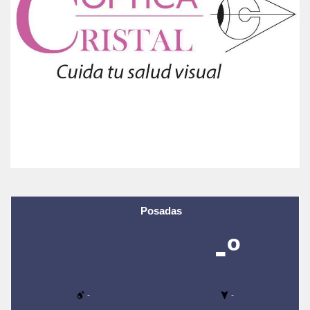
Posadas
-º
-
-