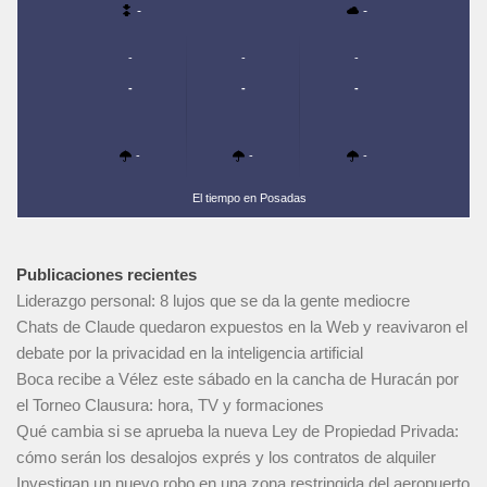
-
-
-
-
-
-
-
-
-
-
-
El tiempo en Posadas
Publicaciones recientes
Liderazgo personal: 8 lujos que se da la gente mediocre
Chats de Claude quedaron expuestos en la Web y reavivaron el
debate por la privacidad en la inteligencia artificial
Boca recibe a Vélez este sábado en la cancha de Huracán por
el Torneo Clausura: hora, TV y formaciones
Qué cambia si se aprueba la nueva Ley de Propiedad Privada:
cómo serán los desalojos exprés y los contratos de alquiler
Investigan un nuevo robo en una zona restringida del aeropuerto