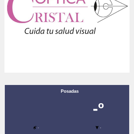
Posadas
-º
-
-