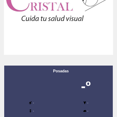
Posadas
-º
-
-
-
-