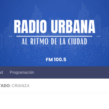
nd
Programación
TADO:
CRIANZA