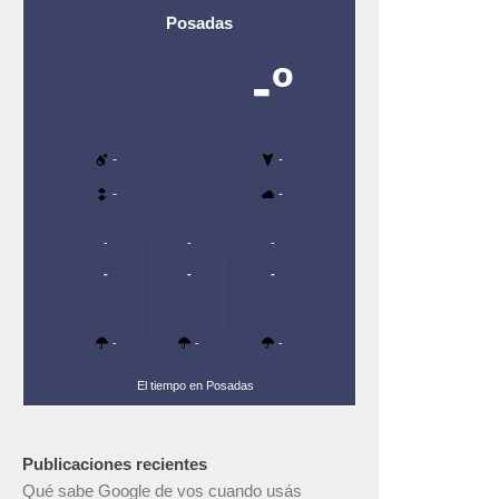
Posadas
-º
-
-
-
-
-
-
-
-
-
-
-
-
-
El tiempo en Posadas
Publicaciones recientes
Qué sabe Google de vos cuando usás