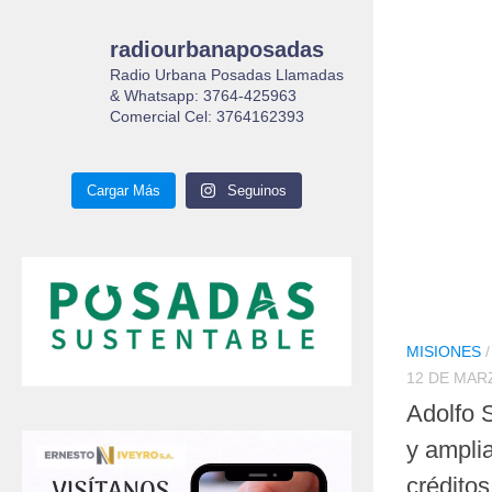
radiourbanaposadas
Radio Urbana Posadas Llamadas
& Whatsapp: 3764-425963
Comercial Cel: 3764162393
Cargar Más
Seguinos
MISIONES
12 DE MAR
Adolfo 
y amplia
créditos