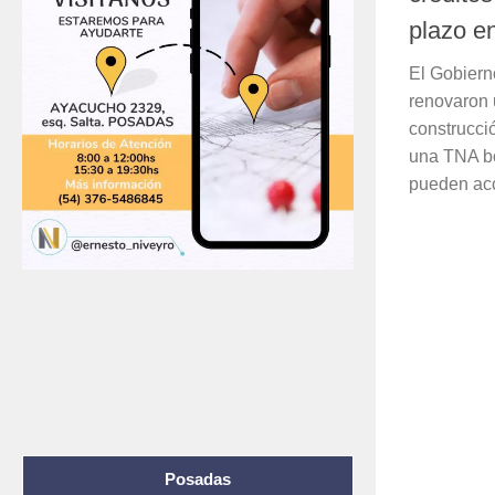
plazo e
El Gobiern
renovaron 
construcci
una TNA bo
pueden acc
Posadas