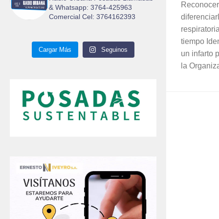
Reconocer 
& Whatsapp: 3764-425963
Comercial Cel: 3764162393
diferenciar
respirator
tiempo Ide
Cargar Más
Seguinos
un infarto 
la Organiz