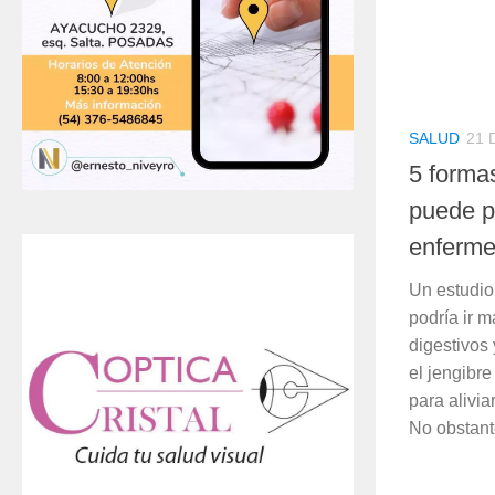
SALUD
21 
5 formas
puede p
enferme
Un estudio
podría ir m
digestivos
el jengibre
para alivia
No obstante