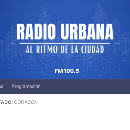
nd
Programación
TADO:
CORAZÓN