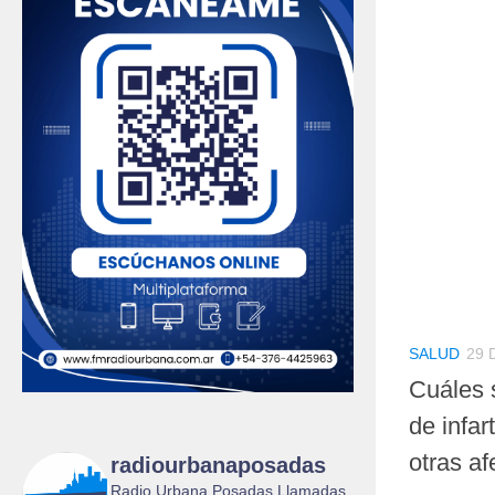
SALUD
29 
Cuáles 
de infar
otras a
radiourbanaposadas
Radio Urbana Posadas Llamadas