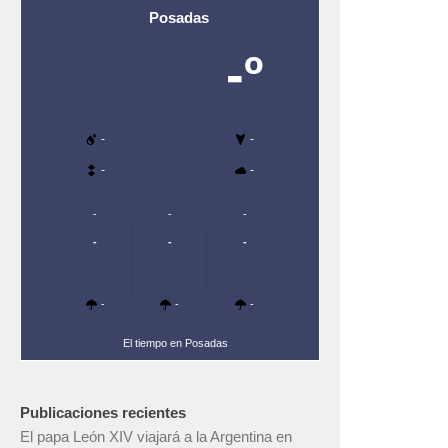
Posadas
-º
-
-
-
-
-
-
-
-
-
-
-
-
-
El tiempo en Posadas
Publicaciones recientes
El papa León XIV viajará a la Argentina en