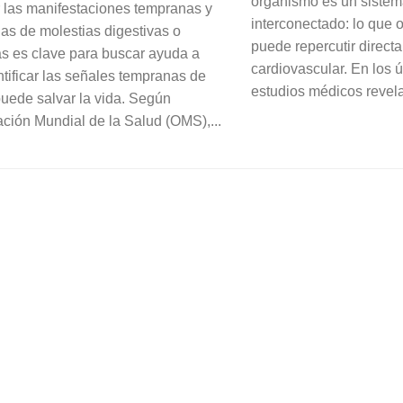
organismo es un siste
las manifestaciones tempranas y
interconectado: lo que 
las de molestias digestivas o
puede repercutir direct
ias es clave para buscar ayuda a
cardiovascular. En los 
ntificar las señales tempranas de
estudios médicos revela
puede salvar la vida. Según
ación Mundial de la Salud (OMS),...