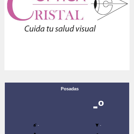
Posadas
-º
-
-