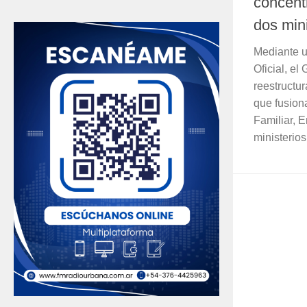
concent
dos mini
Mediante u
Oficial, e
reestructu
que fusiona
Familiar, 
ministerios