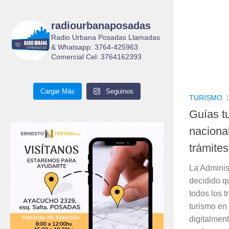
radiourbanaposadas
Radio Urbana Posadas Llamadas
& Whatsapp: 3764-425963
Comercial Cel: 3764162393
Cargar Más
Seguinos
TURISMO
Guías t
nacional
trámites
La Adminis
decidido qu
todos los 
turismo en
digitalmen