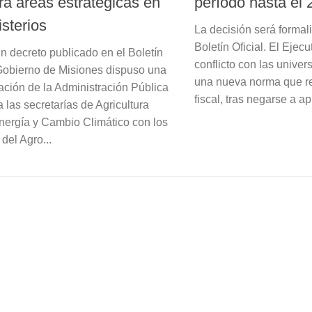
ra áreas estratégicas en
período hasta el 
sterios
La decisión será formal
Boletín Oficial. El Ejec
n decreto publicado en el Boletín
conflicto con las unive
l Gobierno de Misiones dispuso una
una nueva norma que res
ración de la Administración Pública
fiscal, tras negarse a apl
 las secretarías de Agricultura
Energía y Cambio Climático con los
 del Agro...