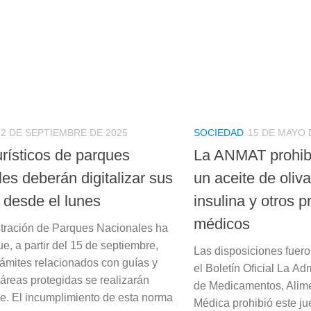
12 DE SEPTIEMBRE DE 2025
SOCIEDAD
15 DE MAYO 
urísticos de parques
La ANMAT prohibi
es deberán digitalizar sus
un aceite de oli
 desde el lunes
insulina y otros 
médicos
tración de Parques Nacionales ha
e, a partir del 15 de septiembre,
Las disposiciones fuer
trámites relacionados con guías y
el Boletín Oficial La Ad
 áreas protegidas se realizarán
de Medicamentos, Alime
te. El incumplimiento de esta norma
Médica prohibió este ju