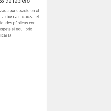
28 de febrero
izada por decreto en el
utivo busca encauzar el
rsidades públicas con
pete el equilibrio
icar la...