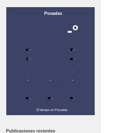
Posadas
-º
-
-
-
-
-
-
-
-
-
-
-
-
-
El tiempo en Posadas
Publicaciones recientes