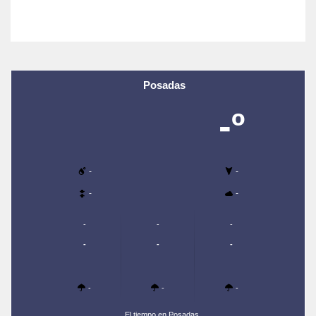
Posadas
-º
-
-
-
-
-
-
-
-
-
-
-
-
-
El tiempo en Posadas