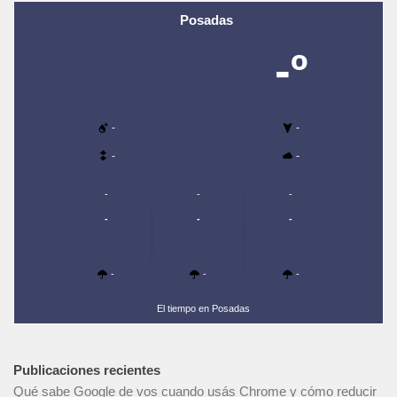
Posadas
-º
-
-
-
-
-
-
-
-
-
-
-
-
-
El tiempo en Posadas
Publicaciones recientes
Qué sabe Google de vos cuando usás Chrome y cómo reducir