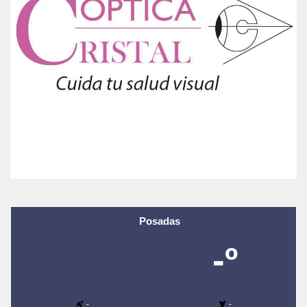
Posadas
-º
-
-