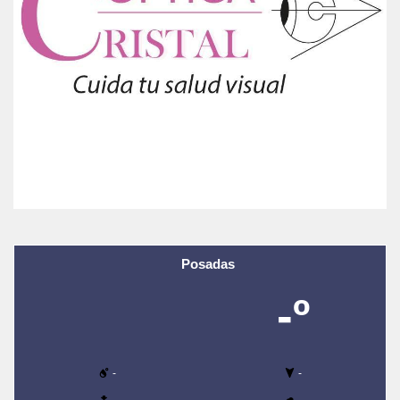
Posadas
-º
-
-