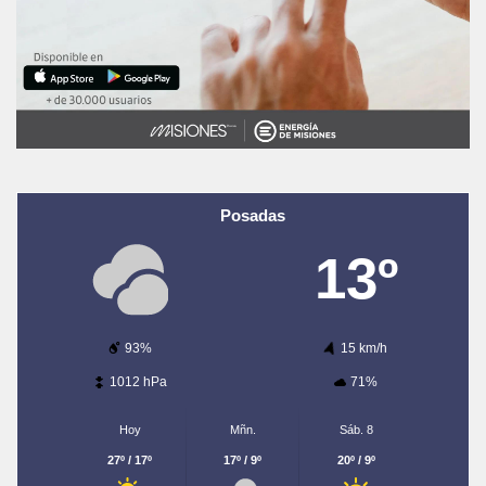
Posadas
13º
93%
15 km/h
1012 hPa
71%
Hoy
Mñn.
Sáb. 8
27º / 17º
17º / 9º
20º / 9º