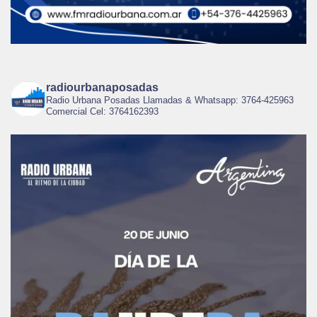
radiourbanaposadas
Radio Urbana Posadas Llamadas & Whatsapp: 3764-425963
Comercial Cel: 3764162393