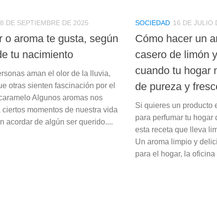
8 DE SEPTIEMBRE DE 2025
SOCIEDAD
16 DE JULIO 
r o aroma te gusta, según
Cómo hacer un a
de tu nacimiento
casero de limón y
cuando tu hogar n
rsonas aman el olor de la lluvia,
de pureza y fresc
e otras sienten fascinación por el
 caramelo Algunos aromas nos
Si quieres un producto
a ciertos momentos de nuestra vida
para perfumar tu hogar d
 acordar de algún ser querido....
esta receta que lleva li
Un aroma limpio y delic
para el hogar, la oficina 