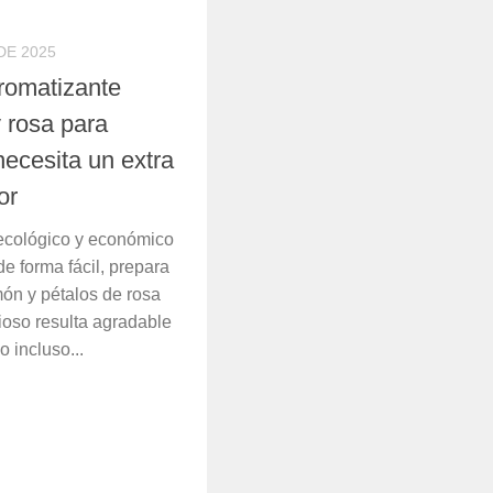
DE 2025
romatizante
 rosa para
ecesita un extra
or
 ecológico y económico
e forma fácil, prepara
món y pétalos de rosa
ioso resulta agradable
o incluso...