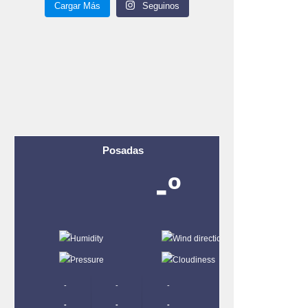
Cargar Más
Seguinos
Posadas
-º
-
-
-
-
-
-
-
-
-
-