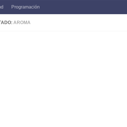
nd
Programación
TADO:
AROMA