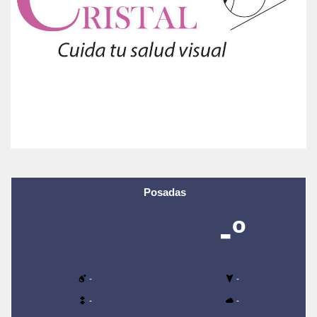
Posadas
-º
-
-
-
-