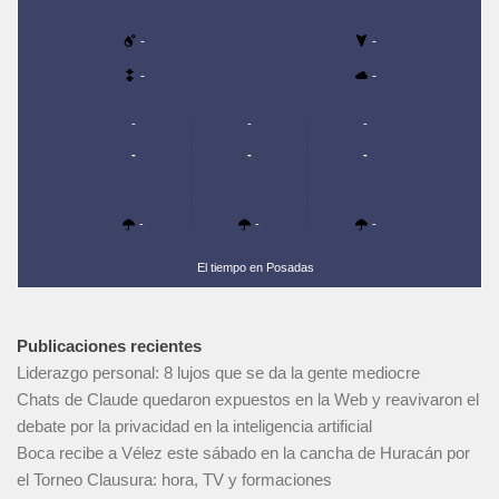
-
-
-
-
-
-
-
-
-
-
-
-
-
El tiempo en Posadas
Publicaciones recientes
Liderazgo personal: 8 lujos que se da la gente mediocre
Chats de Claude quedaron expuestos en la Web y reavivaron el
debate por la privacidad en la inteligencia artificial
Boca recibe a Vélez este sábado en la cancha de Huracán por
el Torneo Clausura: hora, TV y formaciones