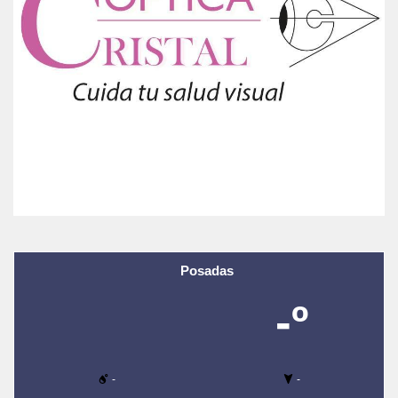
Posadas
-º
-
-