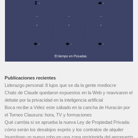
-
-
-
-
-
-
-
-
-
-
-
El tiempo en Posadas
Publicaciones recientes
Liderazgo personal: 8 lujos que se da la gente mediocre
Chats de Claude quedaron expuestos en la Web y reavivaron el
debate por la privacidad en la inteligencia artificial
Boca recibe a Vélez este sábado en la cancha de Huracán por
el Torneo Clausura: hora, TV y formaciones
Qué cambia si se aprueba la nueva Ley de Propiedad Privada:
cómo serán los desalojos exprés y los contratos de alquiler
Investigan un nuevo robo en una zona restringida del aeropuerto