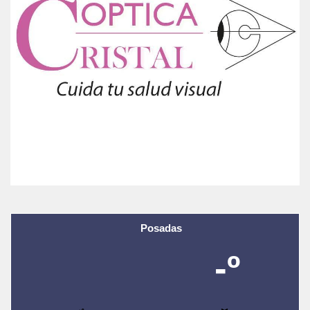
Posadas
-º