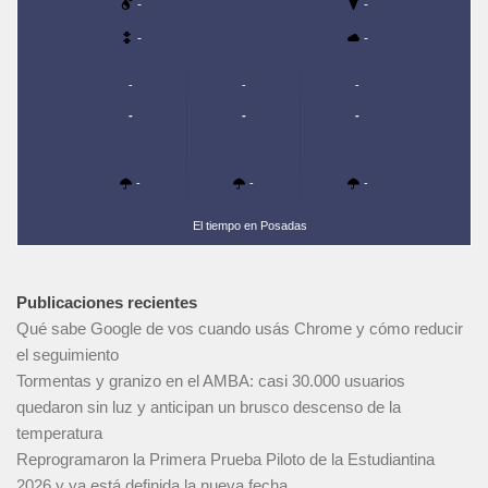
-
-
-
-
-
-
-
-
-
-
-
-
-
El tiempo en Posadas
Publicaciones recientes
Qué sabe Google de vos cuando usás Chrome y cómo reducir
el seguimiento
Tormentas y granizo en el AMBA: casi 30.000 usuarios
quedaron sin luz y anticipan un brusco descenso de la
temperatura
Reprogramaron la Primera Prueba Piloto de la Estudiantina
2026 y ya está definida la nueva fecha