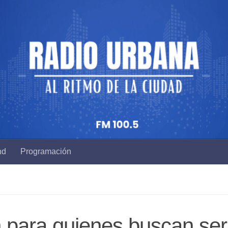
nd
Programación
ón para quienes buscan ser