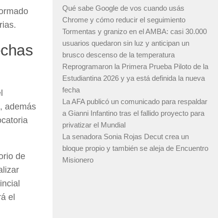
Qué sabe Google de vos cuando usás
nformado
Chrome y cómo reducir el seguimiento
rias.
Tormentas y granizo en el AMBA: casi 30.000
usuarios quedaron sin luz y anticipan un
echas
brusco descenso de la temperatura
Reprogramaron la Primera Prueba Piloto de la
Estudiantina 2026 y ya está definida la nueva
fecha
l
La AFA publicó un comunicado para respaldar
l, además
a Gianni Infantino tras el fallido proyecto para
ocatoria
privatizar el Mundial
La senadora Sonia Rojas Decut crea un
bloque propio y también se aleja de Encuentro
orio de
Misionero
lizar
incial
á el