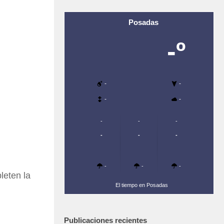
Posadas
-º
-
-
-
-
-
-
-
-
-
-
-
-
-
leten la
El tiempo en Posadas
Publicaciones recientes