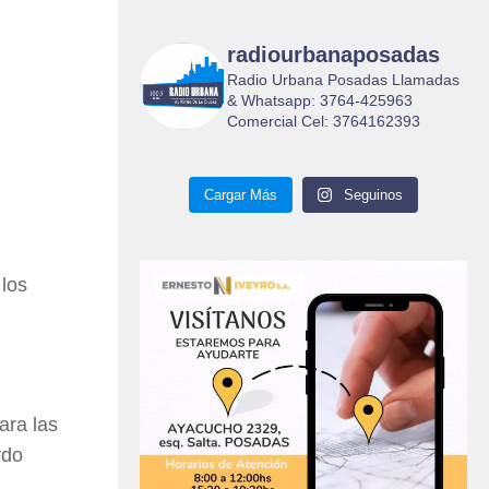
radiourbanaposadas
Radio Urbana Posadas Llamadas
& Whatsapp: 3764-425963
Comercial Cel: 3764162393
Cargar Más
Seguinos
 los
ara las
rdo