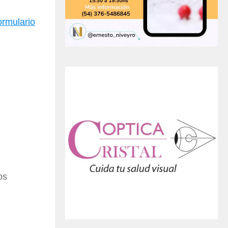
rmulario
os