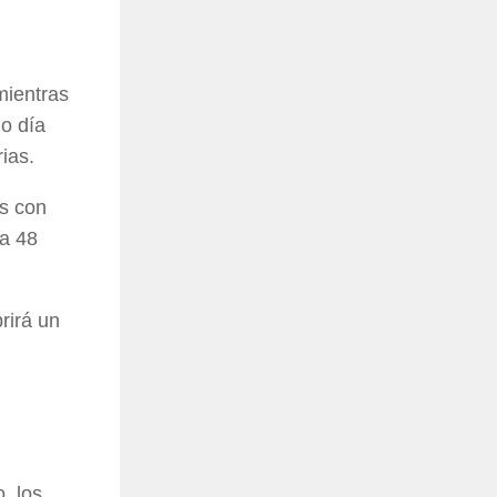
mientras
mo día
ias.
os con
ta 48
brirá un
, los