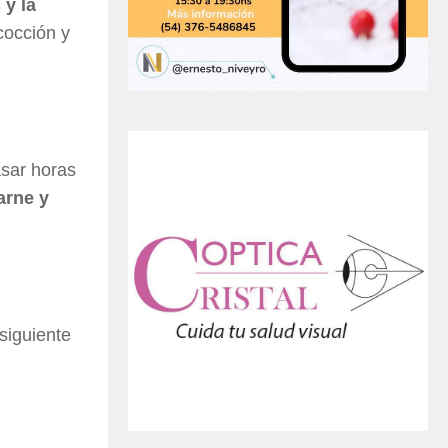
 y la
cocción y
asar horas
arne y
siguiente