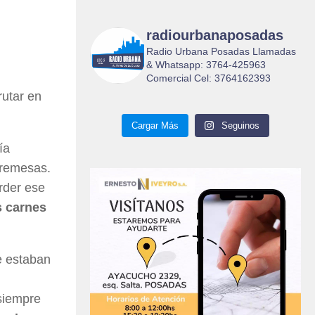
radiourbanaposadas
Radio Urbana Posadas Llamadas
& Whatsapp: 3764-425963
Comercial Cel: 3764162393
rutar en
Cargar Más
Seguinos
ía
bremesas.
rder ese
s carnes
e estaban
 siempre