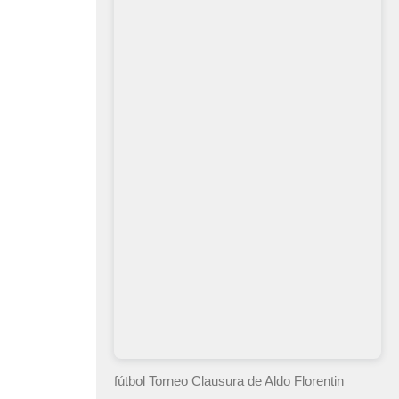
fútbol Torneo Clausura
de Aldo Florentin