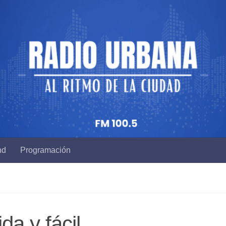
nd
Programación
da y fácil