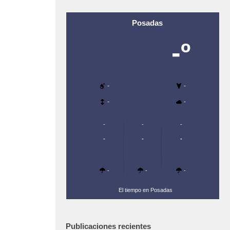
Posadas
-º
-
-
-
-
-
-
-
-
-
-
-
-
-
El tiempo en Posadas
Publicaciones recientes