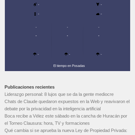
-
-
-
-
-
-
-
-
-
-
-
-
-
El tiempo en Posadas
Publicaciones recientes
Liderazgo personal: 8 lujos que se da la gente mediocre
Chats de Claude quedaron expuestos en la Web y reavivaron el
debate por la privacidad en la inteligencia artificial
Boca recibe a Vélez este sábado en la cancha de Huracán por
el Torneo Clausura: hora, TV y formaciones
Qué cambia si se aprueba la nueva Ley de Propiedad Privada: