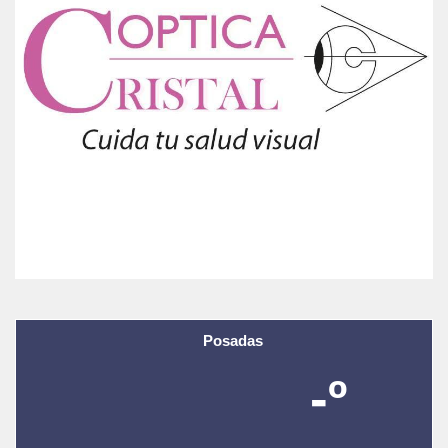
Posadas
-º