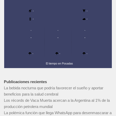
-
-
-
-
-
-
-
-
-
-
-
-
-
El tiempo en Posadas
Publicaciones recientes
La bebida nocturna que podría favorecer el sueño y aportar
beneficios para la salud cerebral
Los récords de Vaca Muerta acercan a la Argentina al 1% de la
producción petrolera mundial
La polémica función que llega WhatsApp para desenmascarar a