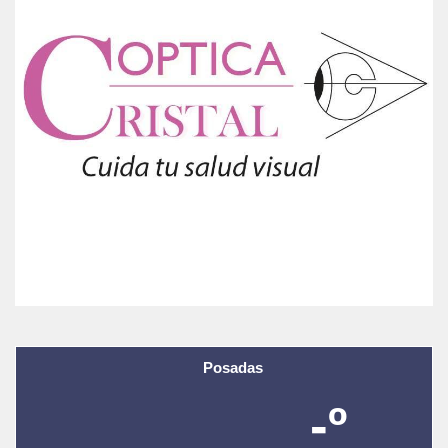
Posadas
-º