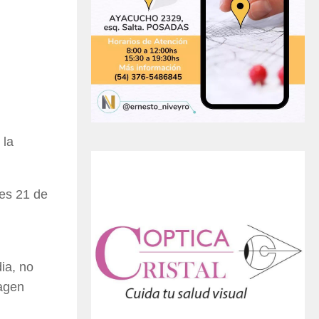
 la
nes 21 de
ia, no
magen