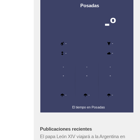
Posadas
-º
-
-
-
-
-
-
-
-
-
-
-
-
-
El tiempo en Posadas
Publicaciones recientes
El papa León XIV viajará a la Argentina en