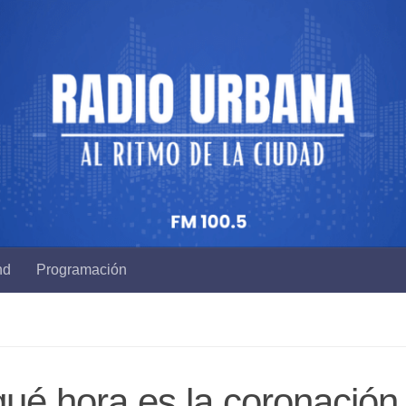
nd
Programación
ué hora es la coronación