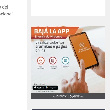
s del
acional